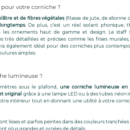
f pour votre corniche ?
lâtre et de fibres végétales
(filasse de jute, de silionne o
 longtemps.
De plus, c’est un réel isolant phonique, 
ans les ornements haut de gamme et design. Le staff s
très détaillées et précises comme les frises murales,
l sera également idéal pour des corniches plus conte
oulures simples.
che lumineuse ?
imètres sous le plafond,
une corniche lumineuse en 
t original
grâce à une lampe LED ou à des tubes néon in
tre intérieur tout en donnant une utilité à votre cornich
t lisses et parfois peintes dans des couleurs tranchées 
ont plus grandes et ornées de détails.