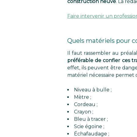
construction neuve
. La réd
Faire intervenir un professi
Quels matériels pour c
Il faut rassembler au préal
préférable de confier ces t
effet, ils peuvent être dang
matériel nécessaire permet d’
Niveau à bulle ;
Mètre ;
Cordeau ;
Crayon ;
Bleu à tracer ;
Scie égoïne ;
Échafaudage ;