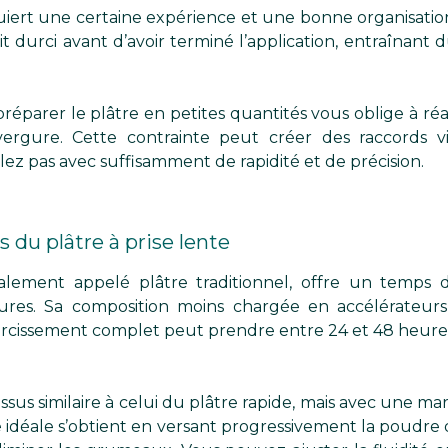
equiert une certaine expérience et une bonne organisati
 durci avant d’avoir terminé l’application, entraînant d
 préparer le plâtre en petites quantités vous oblige à r
rgure. Cette contrainte peut créer des raccords vis
llez pas avec suffisamment de rapidité et de précision.
s du plâtre à prise lente
galement appelé plâtre traditionnel, offre un temps de
res. Sa composition moins chargée en accélérateur
durcissement complet peut prendre entre 24 et 48 heures
ssus similaire à celui du plâtre rapide, mais avec une m
e idéale s’obtient en versant progressivement la poudre d