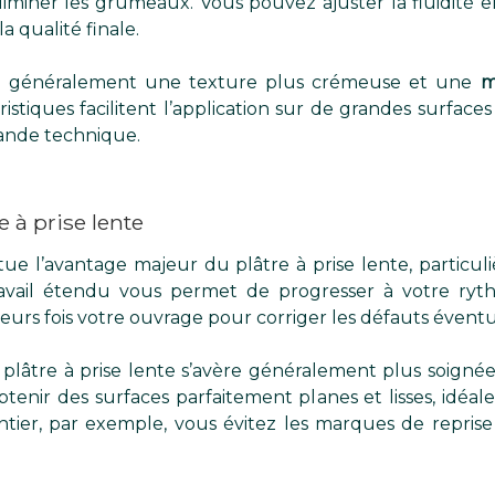
miner les grumeaux. Vous pouvez ajuster la fluidité e
 qualité finale.
te généralement une texture plus crémeuse et une
m
éristiques facilitent l’application sur de grandes surfac
rande technique.
e à prise lente
stitue l’avantage majeur du plâtre à prise lente, partic
avail étendu vous permet de progresser à votre rythm
eurs fois votre ouvrage pour corriger les défauts éventu
lâtre à prise lente s’avère généralement plus soign
btenir des surfaces parfaitement planes et lisses, idéal
ntier, par exemple, vous évitez les marques de reprise