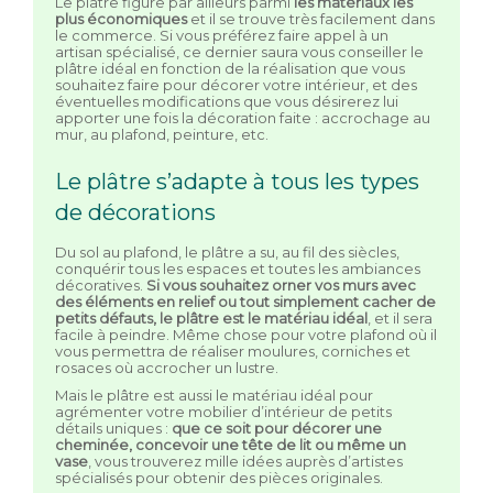
Le plâtre figure par ailleurs parmi
les matériaux les
plus économiques
et il se trouve très facilement dans
le commerce. Si vous préférez faire appel à un
artisan spécialisé, ce dernier saura vous conseiller le
plâtre idéal en fonction de la réalisation que vous
souhaitez faire pour décorer votre intérieur, et des
éventuelles modifications que vous désirerez lui
apporter une fois la décoration faite : accrochage au
mur, au plafond, peinture, etc.
Le plâtre s’adapte à tous les types
de décorations
Du sol au plafond, le plâtre a su, au fil des siècles,
conquérir tous les espaces et toutes les ambiances
décoratives.
Si vous souhaitez orner vos murs avec
des éléments en relief ou tout simplement cacher de
petits défauts, le plâtre est le matériau idéal
, et il sera
facile à peindre. Même chose pour votre plafond où il
vous permettra de réaliser moulures, corniches et
rosaces où accrocher un lustre.
Mais le plâtre est aussi le matériau idéal pour
agrémenter votre mobilier d’intérieur de petits
détails uniques :
que ce soit pour décorer une
cheminée, concevoir une tête de lit ou même un
vase
, vous trouverez mille idées auprès d’artistes
spécialisés pour obtenir des pièces originales.